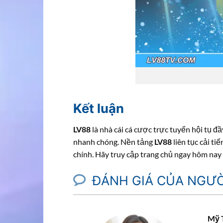
Kết luận
LV88
là nhà cái cá cược trực tuyến hội tụ đ
nhanh chóng. Nền tảng
LV88
liên tục cải t
chính. Hãy truy cập trang chủ ngay hôm na
ĐÁNH GIÁ CỦA NGƯỜ
Mỹ 