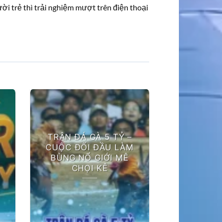
ười trẻ thì trải nghiệm mượt trên điện thoại
TRẬN ĐÁ GÀ 5 TỶ –
CUỘC ĐỐI ĐẦU LÀM
BÙNG NỔ GIỚI MÊ
CHỌI KÊ