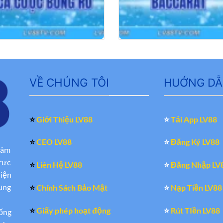
VỀ CHÚNG TÔI
HUỚNG D
⭐
Giới Thiệu LV88
⭐
Tải App LV88
⭐
CEO LV88
⭐
Đăng Ký LV88
tâm
rực
⭐
Liên Hệ LV88
⭐
Đăng Nhập LV
diện
dụng
⭐
Chính Sách Bảo Mật
⭐
Nạp Tiền LV88
⭐
Giấy phép hoạt động
⭐
Rút TIền LV88
hống