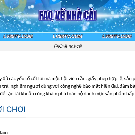
FAQ về nhà cái
ầy đủ các yếu tố cốt lõi mà một hội viên cần: giấy phép hợp lệ, sả
iến trải nghiệm người dùng với công nghệ bảo mật hiện đại, đảm bảo
y để tạo tài khoản cùng khám phá toàn bộ danh mục sản phẩm hấp
I CHƠI
Tâm