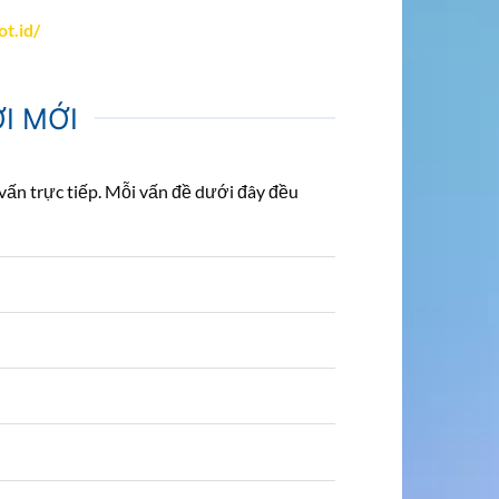
ot.id/
I MỚI
 vấn trực tiếp. Mỗi vấn đề dưới đây đều