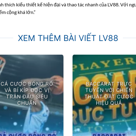
h thích kiểu thiết kế hiện đại và thao tác nhanh của LV88. Với ng
iểm cộng khá lớn.”
XEM THÊM BÀI VIẾT LV88
CÁ CƯỢC BÓNG RỔ
BACCARAT TRỰC
VÀ BÍ KÍP ĐỌC VỊ
TUYẾN VỚI CHIẾN
TRẬN ĐẤU SIÊU
THUẬT ĐẶT CƯỢC
CHUẨN
HIỆU QUẢ