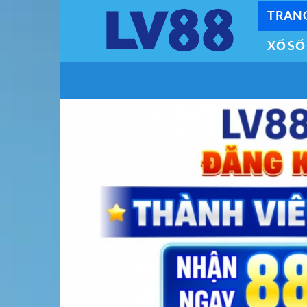
Bỏ
TRAN
qua
nội
XỔ SỐ
dung