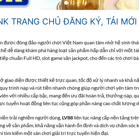
K TRANG CHỦ ĐĂNG KÝ, TẢI MỚ
uyến được đông đảo người chơi Việt Nam quan tâm nhờ hệ sinh th
ó thể dễ dàng khám phá hàng loạt sản phẩm hấp dẫn chỉ với một tà
tiếp chuẩn Full HD, slot game săn jackpot, cho đến các trò chơi b
 giao diện được thiết kế trực quan, tốc độ xử lý nhanh và khả nă
uy trình nạp và rút tiền nhanh chóng giúp người chơi yên tâm tro
iên với nhiều cấp bậc, mang đến ưu đãi hoàn trả, thưởng nạp, qu
rực tuyến hoạt động liên tục cũng góp phần nâng cao chất lượng d
hiện trải nghiệm người dùng,
LV88
liên tục nâng cấp nền tảng trê
dạng về sản phẩm, khả năng vận hành ổn định và dịch vụ chăm sóc
 tìm kiếm một sân chơi giải trí trực tuyến hiện đại.