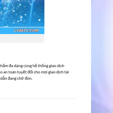
n phẩm đa dạng cùng hệ thống giao dịch
 an toàn tuyệt đối cho mọi giao dịch tài
 dẫn đang chờ đón.