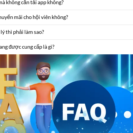
 mà không cần tải app không?
huyến mãi cho hội viên không?
lý thì phải làm sao?
ang được cung cấp là gì?